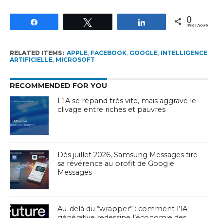
0
Partagez
Tweetez
Partagez
PARTAGES
RELATED ITEMS:
APPLE
,
FACEBOOK
,
GOOGLE
,
INTELLIGENCE
ARTIFICIELLE
,
MICROSOFT
RECOMMENDED FOR YOU
L’IA se répand très vite, mais aggrave le
clivage entre riches et pauvres
Dès juillet 2026, Samsung Messages tire
sa révérence au profit de Google
Messages
Au-delà du “wrapper” : comment l’IA
générative redessine l’économie des