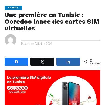
EN BREF
Une première en Tunisie :
Ooredoo lance des cartes SIM
virtuelles
By
Posted on
23 juillet 2021
0
Partagez
Tweetez
Partagez
PARTAGES