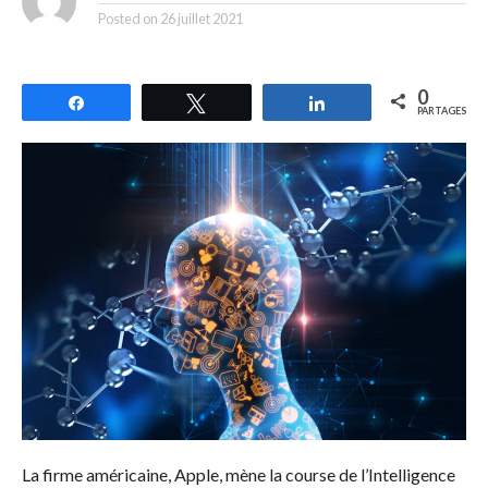
Posted on
26 juillet 2021
0
Partagez
Tweetez
Partagez
PARTAGES
La firme américaine, Apple, mène la course de l’Intelligence