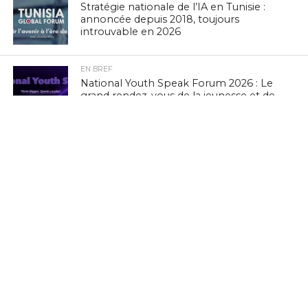
Stratégie nationale de l’IA en Tunisie :
annoncée depuis 2018, toujours
introuvable en 2026
EN BREF
National Youth Speak Forum 2026 : Le
grand rendez-vous de la jeunesse et de
l’innovation le 20 juin à Tunis
L'ACTUTHD
Rapport UIT 2025 : En Tunisie, un forfait
Internet mobile de 5 Go représente
1,53 % du Revenu National Brut par
habitant par mois
EN BREF
Marc Murtra : «La souveraineté
européenne exige de simplifier la
réglementation, de développer nos
propres technologies et d’accepter le
risque d’échec»