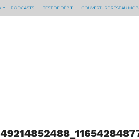
D
PODCASTS
TEST DE DÉBIT
COUVERTURE RÉSEAU MOB
949214852488_1165428487