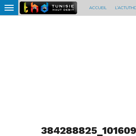
ACCUEIL
L’ACTUTH
384288825_10160