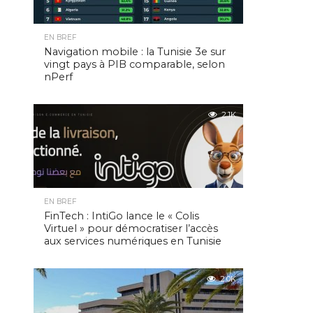
EN BREF
Navigation mobile : la Tunisie 3e sur
vingt pays à PIB comparable, selon
nPerf
2.1K
EN BREF
FinTech : IntiGo lance le « Colis
Virtuel » pour démocratiser l’accès
aux services numériques en Tunisie
2.0K