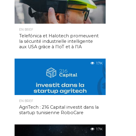
EN BREF
Telefónica et Halotech promeuvent
la sécurité industrielle intelligente
aux USA grâce à l’IoT et à l’IA
1.7K
EN BREF
AgriTech : 216 Capital investit dans la
startup tunisienne RoboCare
1.7K