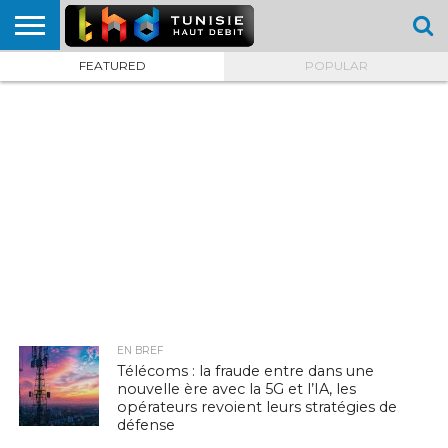
FEATURED
POPULAR
HOME
L’ACTUTHD
EN
PODCASTS
TEST
COMPARATIF
CARTE DE
CONTACT
BREF
DÉBIT
DÉBIT
COUVERTURE
MOBILE
MOBILE
EN BREF
Télécoms : la fraude entre dans une
nouvelle ère avec la 5G et l’IA, les
opérateurs revoient leurs stratégies de
défense