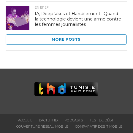
EN BREF
IA, Deepfakes et Harcèlement : Quand
la technologie devient une arme contre
les femmes journalistes
MORE POSTS
ACCUEIL
L’ACTUTHD
PODCASTS
TEST DE DÉBIT
COUVERTURE RÉSEAU MOBILE
COMPARATIF DÉBIT MOBILE