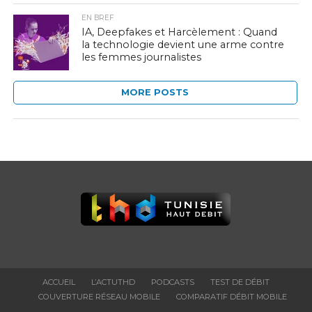
EN BREF
IA, Deepfakes et Harcèlement : Quand
la technologie devient une arme contre
les femmes journalistes
MORE POSTS
ACCUEIL
L’ACTUTHD
PODCASTS
TEST DE DÉBIT
COUVERTURE RÉSEAU MOBILE
COMPARATIF DÉBIT MOBILE