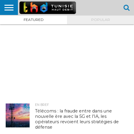
FEATURED
POPULAR
HOME
L’ACTUTHD
EN
PODCASTS
TEST
COMPARATIF
CARTE DE
CONTACT
BREF
DÉBIT
DÉBIT
COUVERTURE
MOBILE
MOBILE
EN BREF
Télécoms : la fraude entre dans une
nouvelle ère avec la 5G et l’IA, les
opérateurs revoient leurs stratégies de
défense