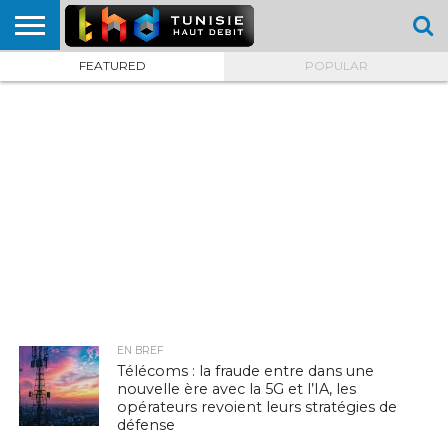
FEATURED
POPULAR
HOME
L’ACTUTHD
EN
PODCASTS
TEST
COMPARATIF
CARTE DE
CONTACT
BREF
DÉBIT
DÉBIT
COUVERTURE
MOBILE
MOBILE
EN BREF
Télécoms : la fraude entre dans une
nouvelle ère avec la 5G et l’IA, les
opérateurs revoient leurs stratégies de
défense