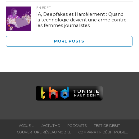
EN BREF
IA, Deepfakes et Harcèlement : Quand
la technologie devient une arme contre
les femmes journalistes
MORE POSTS
ACCUEIL
L’ACTUTHD
PODCASTS
TEST DE DÉBIT
COUVERTURE RÉSEAU MOBILE
COMPARATIF DÉBIT MOBILE