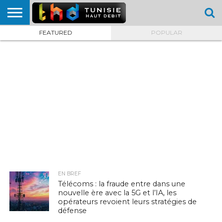
FEATURED
POPULAR
HOME
L’ACTUTHD
EN
PODCASTS
TEST
COMPARATIF
CARTE DE
CONTACT
BREF
DÉBIT
DÉBIT
COUVERTURE
MOBILE
MOBILE
EN BREF
Télécoms : la fraude entre dans une
nouvelle ère avec la 5G et l’IA, les
opérateurs revoient leurs stratégies de
défense