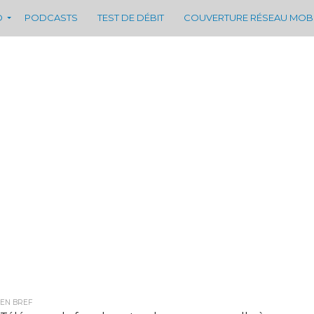
D
PODCASTS
TEST DE DÉBIT
COUVERTURE RÉSEAU MOB
EN BREF