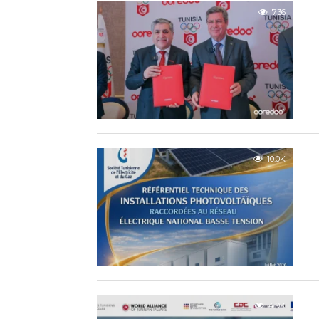
736
10.0K
4.9K