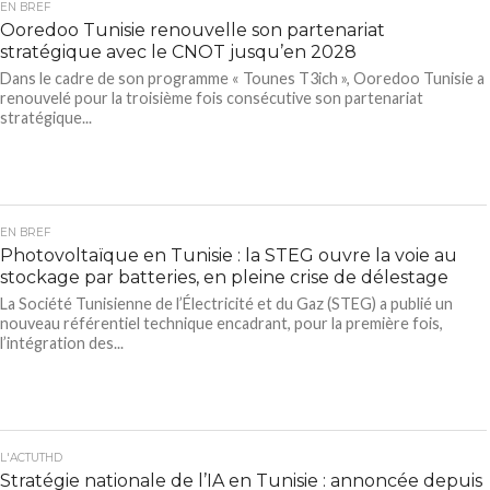
EN BREF
Ooredoo Tunisie renouvelle son partenariat
stratégique avec le CNOT jusqu’en 2028
Dans le cadre de son programme « Tounes T3ich », Ooredoo Tunisie a
renouvelé pour la troisième fois consécutive son partenariat
stratégique...
EN BREF
Photovoltaïque en Tunisie : la STEG ouvre la voie au
stockage par batteries, en pleine crise de délestage
La Société Tunisienne de l’Électricité et du Gaz (STEG) a publié un
nouveau référentiel technique encadrant, pour la première fois,
l’intégration des...
L'ACTUTHD
Stratégie nationale de l’IA en Tunisie : annoncée depuis