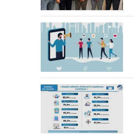
1.4K
1.0K