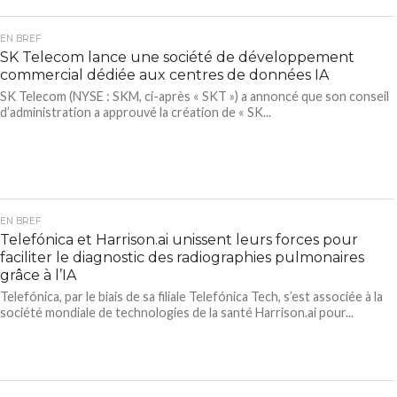
EN BREF
SK Telecom lance une société de développement
commercial dédiée aux centres de données IA
SK Telecom (NYSE : SKM, ci-après « SKT ») a annoncé que son conseil
d’administration a approuvé la création de « SK...
EN BREF
Telefónica et Harrison.ai unissent leurs forces pour
faciliter le diagnostic des radiographies pulmonaires
grâce à l’IA
Telefónica, par le biais de sa filiale Telefónica Tech, s’est associée à la
société mondiale de technologies de la santé Harrison.ai pour...