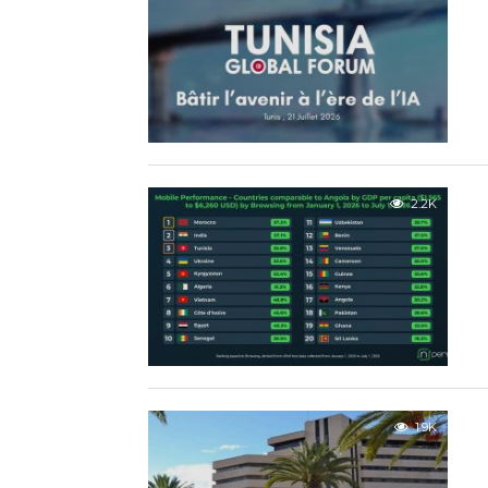
2.2K
1.9K