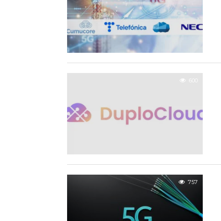
600
757