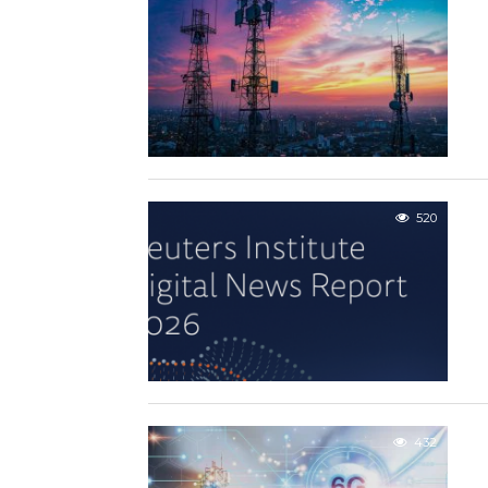
520
432