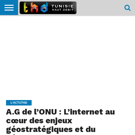
HOME
L’ACTUTHD
EN
PODCASTS
TEST
COMPARATIF
CARTE DE
CONTACT
BREF
DÉBIT
DÉBIT
COUVERTURE
MOBILE
MOBILE
L'ACTUTHD
A.G de l’ONU : L’internet au
cœur des enjeux
géostratégiques et du