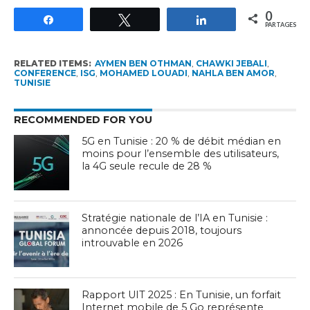
0
Partagez
Tweetez
Partagez
PARTAGES
RELATED ITEMS:
AYMEN BEN OTHMAN
,
CHAWKI JEBALI
,
CONFERENCE
,
ISG
,
MOHAMED LOUADI
,
NAHLA BEN AMOR
,
TUNISIE
RECOMMENDED FOR YOU
5G en Tunisie : 20 % de débit médian en
moins pour l’ensemble des utilisateurs,
la 4G seule recule de 28 %
Stratégie nationale de l’IA en Tunisie :
annoncée depuis 2018, toujours
introuvable en 2026
Rapport UIT 2025 : En Tunisie, un forfait
Internet mobile de 5 Go représente