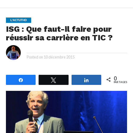
L'ACTUTHD
ISG : Que faut-il faire pour
réussir sa carrière en TIC ?
By
Posted on
10 décembre 2015
0
Partagez
Tweetez
Partagez
PARTAGES