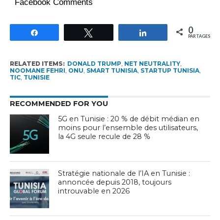
Facebook Comments
0
Partagez
Tweetez
Partagez
PARTAGES
RELATED ITEMS:
DONALD TRUMP
,
NET NEUTRALITY
,
NOOMANE FEHRI
,
ONU
,
SMART TUNISIA
,
STARTUP TUNISIA
,
TIC
,
TUNISIE
RECOMMENDED FOR YOU
5G en Tunisie : 20 % de débit médian en
moins pour l’ensemble des utilisateurs,
la 4G seule recule de 28 %
Stratégie nationale de l’IA en Tunisie :
annoncée depuis 2018, toujours
introuvable en 2026