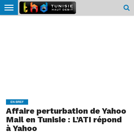
HOME
L’ACTUTHD
EN
PODCASTS
TEST
COMPARATIF
CARTE DE
CONTACT
BREF
DÉBIT
DÉBIT
COUVERTURE
MOBILE
MOBILE
EN BREF
Affaire perturbation de Yahoo
Mail en Tunisie : L’ATI répond
à Yahoo