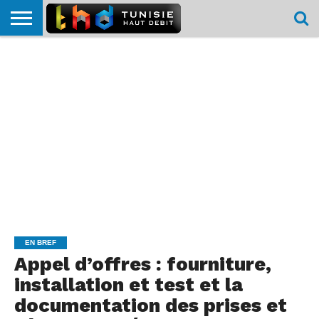
HOME
L’ACTUTHD
EN
PODCASTS
TEST
COMPARATIF
CARTE DE
CONTACT
BREF
DÉBIT
DÉBIT
COUVERTURE
MOBILE
MOBILE
EN BREF
Appel d’offres : fourniture,
installation et test et la
documentation des prises et