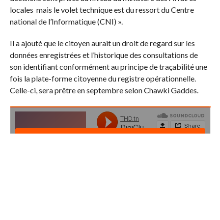
locales mais le volet technique est du ressort du Centre
national de l’Informatique (CNI) ».
Il a ajouté que le citoyen aurait un droit de regard sur les
données enregistrées et l’historique des consultations de
son identifiant conformément au principe de traçabilité une
fois la plate-forme citoyenne du registre opérationnelle.
Celle-ci, sera prêtre en septembre selon Chawki Gaddes.
THD.tn
·
DigiClub Bits : Après son lancement officiel en Tunisie, c’est quoi l’identifiant unique? (Ep112)
L’interview au complet est disponible sur
SoundCloud
.