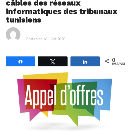
câbles des réseaux
informatiques des tribunaux
tunisiens
By
Posted on
16 juillet 2020
0
Partagez
Tweetez
Partagez
PARTAGES