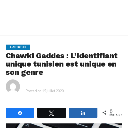
L'ACTUTHD
Chawki Gaddes : L’Identifiant
unique tunisien est unique en
son genre
By
Posted on
15 juillet 2020
0
Partagez
Tweetez
Partagez
PARTAGES