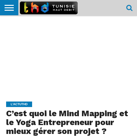
HOME
L’ACTUTHD
EN
PODCASTS
TEST
COMPARATIF
CARTE DE
CONTACT
BREF
DÉBIT
DÉBIT
COUVERTURE
MOBILE
MOBILE
L'ACTUTHD
C’est quoi le Mind Mapping et
le Yoga Entrepreneur pour
mieux gérer son projet ?