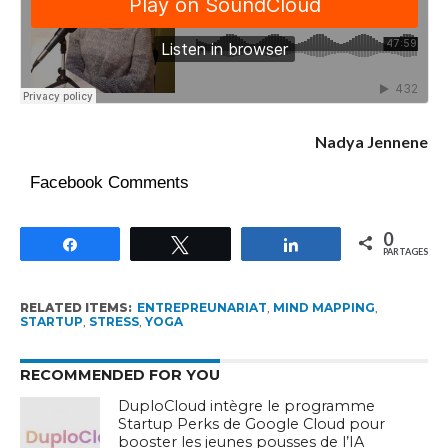
Nadya Jennene
Facebook Comments
0
Partagez
Tweetez
Partagez
PARTAGES
RELATED ITEMS:
ENTREPREUNARIAT
,
MIND MAPPING
,
STARTUP
,
STRESS
,
YOGA
RECOMMENDED FOR YOU
DuploCloud intègre le programme
Startup Perks de Google Cloud pour
booster les jeunes pousses de l’IA