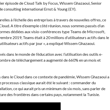
emier épisode de Cloud Talk by Focus, Wissem Ghazaoui, Senior
consulting international Ernst & Young (EY).
elles à l’échelle des entreprises à travers de nouvelles offres, ce
e Cloud. A titre d’exemple côté réunion, nous sommes passés d’un
formes dédiées aux visio-conférences type Teams de Microsoft,
embre 2019, Teams était à 20 millions d’utilisateurs actifs dans le
’utilisateurs actifs par jour », a expliqué Wissem Ghazaoui.
s dans le monde de l’éducation avec l’utilisation des outils e-
 nombre de téléchargement a augmenté de 660% en un mois et
és dans le Cloud dans ce contexte de pandémie, Wissem Ghazaoui a
 le processus classique aurait été le suivant : commander du
lation, ce qui aurait pris un minimum de six mois, sans parler de
eture des frontières dans certains pays, notamment la Tunisie.