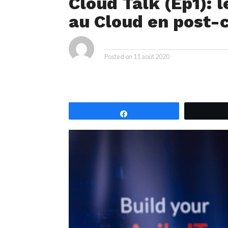
Cloud Talk (Ep1): 
au Cloud en post-c
iya
By
Posted on
11 août 2020
Partagez