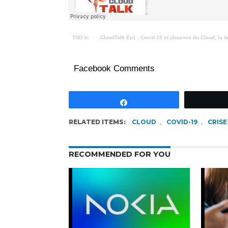
THD.tn
·
CloudTalk Ep1 : Covid-19 et absence du Cloud, la fa
Facebook Comments
Partagez
RELATED ITEMS:
CLOUD
,
COVID-19
,
CRISE
RECOMMENDED FOR YOU