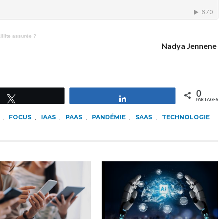
illite assurée ?
Nadya Jennene
0
Tweetez
Partagez
PARTAGES
,
FOCUS
,
IAAS
,
PAAS
,
PANDÉMIE
,
SAAS
,
TECHNOLOGIE