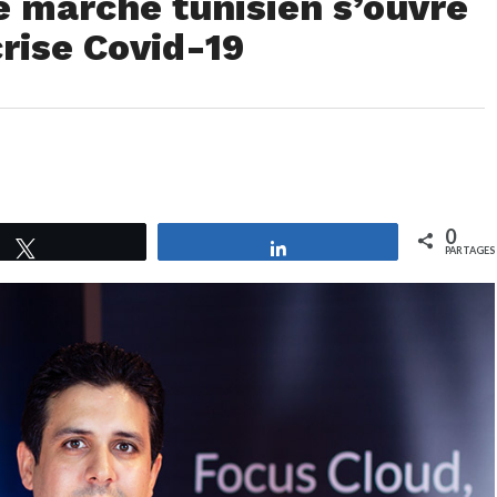
le marché tunisien s’ouvre
rise Covid-19
0
Tweetez
Partagez
PARTAGES