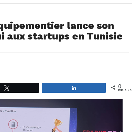
équipementier lance son
 aux startups en Tunisie
0
Tweetez
Partagez
PARTAGES