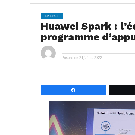
EN BREF
Huawei Spark : l’
programme d’appui
ya
By
Posted on
21 juillet 2022
Partagez