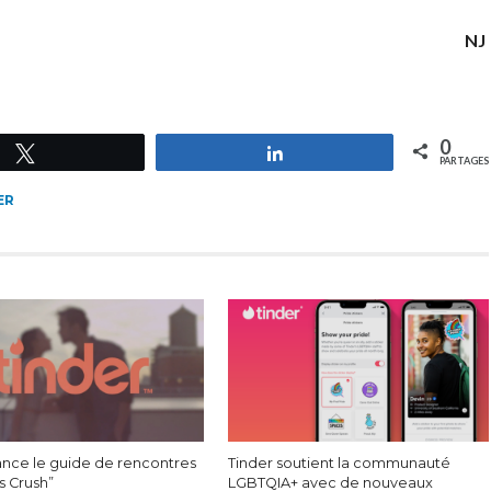
NJ
0
Tweetez
Partagez
PARTAGES
ER
lance le guide de rencontres
Tinder soutient la communauté
 Crush”
LGBTQIA+ avec de nouveaux