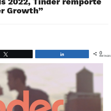
s 2022, Tinder remporte
er Growth”
0
Tweetez
Partagez
PARTAGES