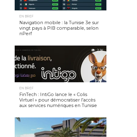
EN BREF
Navigation mobile : la Tunisie 3e sur
vingt pays à PIB comparable, selon
nPerf
2.1K
EN BREF
FinTech : IntiGo lance le « Colis
Virtuel » pour démocratiser l’accès
aux services numériques en Tunisie
2.0K