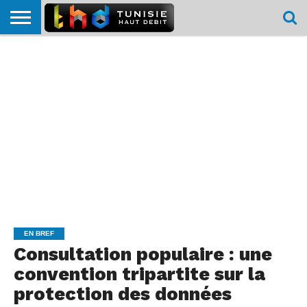
HOME
L’ACTUTHD
EN
PODCASTS
TEST
COMPARATIF
CARTE DE
CONTACT
BREF
DÉBIT
DÉBIT
COUVERTURE
MOBILE
MOBILE
EN BREF
Consultation populaire : une
convention tripartite sur la
protection des données