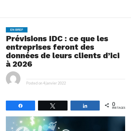
EN BREF
Prévisions IDC : ce que les
entreprises feront des
données de leurs clients d’ici
à 2026
By
Posted on
4 janvier 2022
0
Partagez
Tweetez
Partagez
PARTAGES