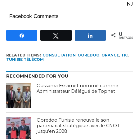
NJ
Facebook Comments
0
Partagez
Tweetez
Partagez
PARTAGES
RELATED ITEMS:
CONSULTATION
,
OOREDOO
,
ORANGE
,
TIC
,
TUNISIE TÉLÉCOM
RECOMMENDED FOR YOU
Oussama Essamet nommé comme
Administrateur Délégué de Topnet
Ooredoo Tunisie renouvelle son
partenariat stratégique avec le CNOT
jusqu’en 2028