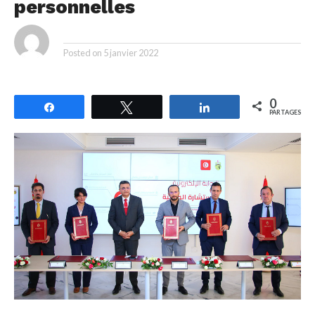
personnelles
By
Posted on
5 janvier 2022
0
Partagez
Tweetez
Partagez
PARTAGES