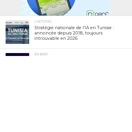
L'ACTUTHD
Stratégie nationale de l’IA en Tunisie :
annoncée depuis 2018, toujours
introuvable en 2026
EN BREF
National Youth Speak Forum 2026 : Le
grand rendez-vous de la jeunesse et de
l’innovation le 20 juin à Tunis
L'ACTUTHD
Rapport UIT 2025 : En Tunisie, un forfait
Internet mobile de 5 Go représente
1,53 % du Revenu National Brut par
habitant par mois
EN BREF
Culture Tech : Le CMAM et l’Ambassade