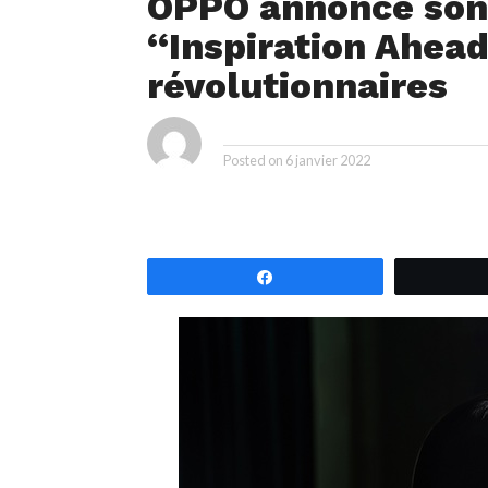
OPPO annonce son
‘‘Inspiration Ahead
révolutionnaires
ya
By
Posted on
6 janvier 2022
Partagez