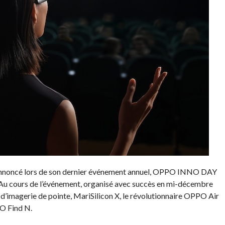
nnoncé lors de son dernier événement annuel, OPPO INNO DAY
. Au cours de l’événement, organisé avec succès en mi-décembre
’imagerie de pointe, MariSilicon X, le révolutionnaire OPPO Air
PO Find N.