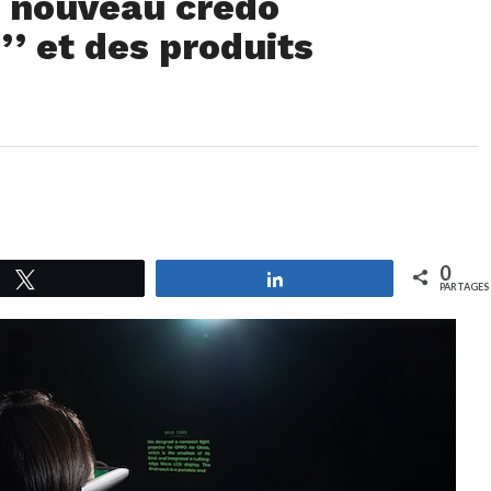
 nouveau crédo
’’ et des produits
0
Tweetez
Partagez
PARTAGES