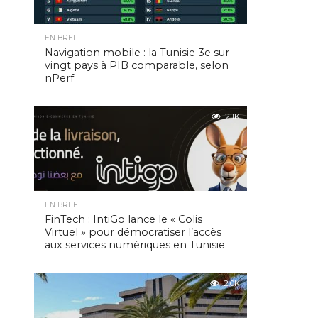
EN BREF
Navigation mobile : la Tunisie 3e sur
vingt pays à PIB comparable, selon
nPerf
2.1K
EN BREF
FinTech : IntiGo lance le « Colis
Virtuel » pour démocratiser l’accès
aux services numériques en Tunisie
2.0K