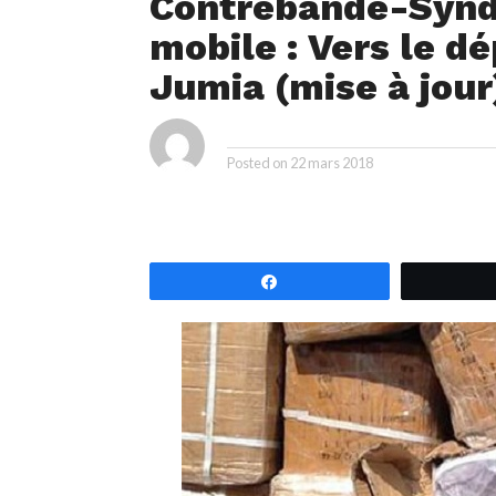
Contrebande-Syndi
mobile : Vers le d
Jumia (mise à jour
ya
By
Posted on
22 mars 2018
Partagez