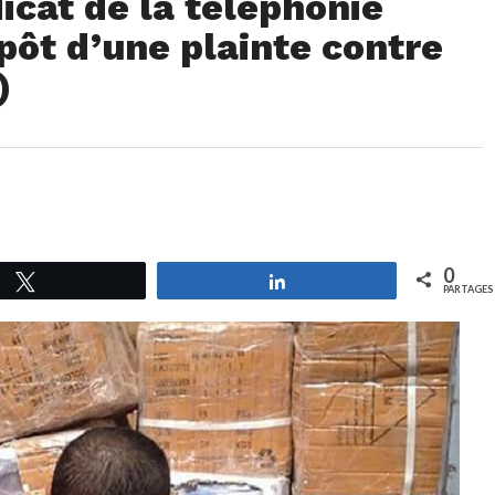
cat de la téléphonie
épôt d’une plainte contre
)
0
Tweetez
Partagez
PARTAGES