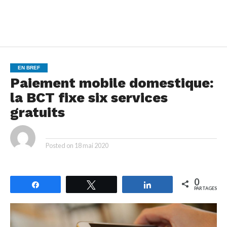
EN BREF
Paiement mobile domestique:
la BCT fixe six services
gratuits
By
Posted on
18 mai 2020
0
Partagez
Tweetez
Partagez
PARTAGES