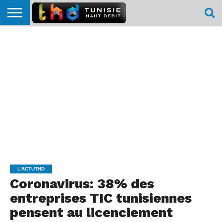
HOME
L’ACTUTHD
EN
PODCASTS
TEST
COMPARATIF
CARTE DE
CONTACT
BREF
DÉBIT
DÉBIT
COUVERTURE
MOBILE
MOBILE
L'ACTUTHD
Coronavirus: 38% des
entreprises TIC tunisiennes
pensent au licenciement