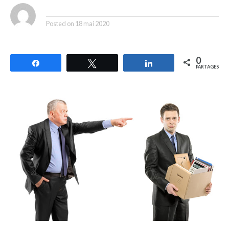
By
Posted on
18 mai 2020
0
Partagez
Tweetez
Partagez
PARTAGES