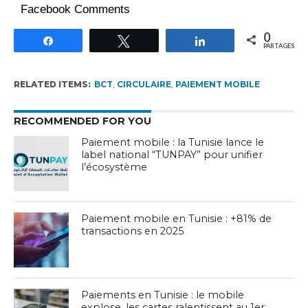
Facebook Comments
0
Partagez
Tweetez
Partagez
PARTAGES
RELATED ITEMS:
BCT
,
CIRCULAIRE
,
PAIEMENT MOBILE
RECOMMENDED FOR YOU
Paiement mobile : la Tunisie lance le
label national “TUNPAY” pour unifier
l’écosystème
Paiement mobile en Tunisie : +81% de
transactions en 2025
Paiements en Tunisie : le mobile
explose, les cartes ralentissent au 1er