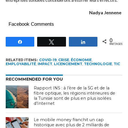
Nadya Jennene
Facebook Comments
0
Partagez
Tweetez
Partagez
PARTAGES
RELATED ITEMS:
COVID-19
,
CRISE
,
ÉCONOMIE
,
EMPLOYABILITÉ
,
IMPACT
,
LICENCIEMENT
,
TECHNOLOGIE
,
TIC
RECOMMENDED FOR YOU
Rapport INS : à l’ère de la 5G et de la
fibre optique, les régions intérieures de
la Tunisie sont de plus en plus isolées
d’Internet
Le mobile money franchit un cap
historique avec plus de 2 milliards de