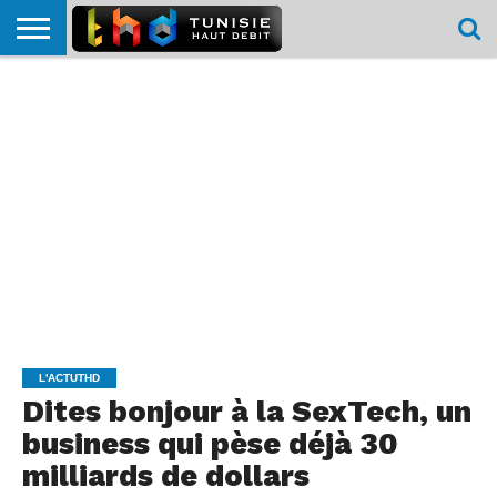
HOME
L’ACTUTHD
EN
PODCASTS
TEST
COMPARATIF
CARTE DE
CONTACT
BREF
DÉBIT
DÉBIT
COUVERTURE
MOBILE
MOBILE
L'ACTUTHD
Dites bonjour à la SexTech, un
business qui pèse déjà 30
milliards de dollars