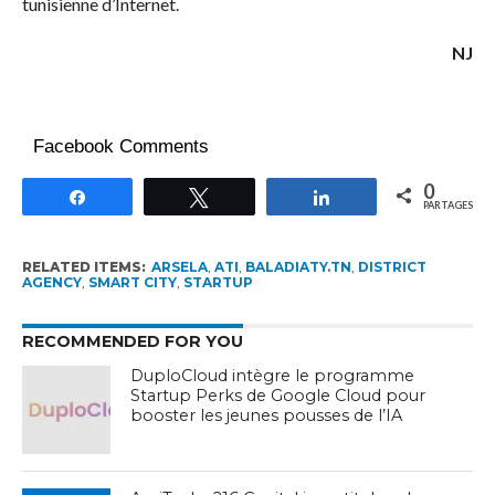
tunisienne d’Internet.
NJ
Facebook Comments
0
Partagez
Tweetez
Partagez
PARTAGES
RELATED ITEMS:
ARSELA
,
ATI
,
BALADIATY.TN
,
DISTRICT
AGENCY
,
SMART CITY
,
STARTUP
RECOMMENDED FOR YOU
DuploCloud intègre le programme
Startup Perks de Google Cloud pour
booster les jeunes pousses de l’IA