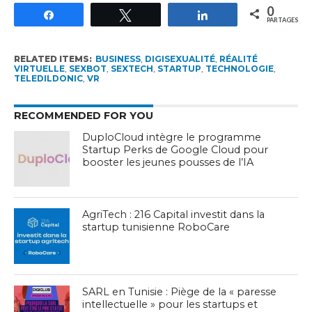
0
Partagez
Tweetez
Partagez
PARTAGES
RELATED ITEMS:
BUSINESS
,
DIGISEXUALITÉ
,
RÉALITÉ
VIRTUELLE
,
SEXBOT
,
SEXTECH
,
STARTUP
,
TECHNOLOGIE
,
TELEDILDONIC
,
VR
RECOMMENDED FOR YOU
DuploCloud intègre le programme
Startup Perks de Google Cloud pour
booster les jeunes pousses de l’IA
AgriTech : 216 Capital investit dans la
startup tunisienne RoboCare
SARL en Tunisie : Piège de la « paresse
intellectuelle » pour les startups et