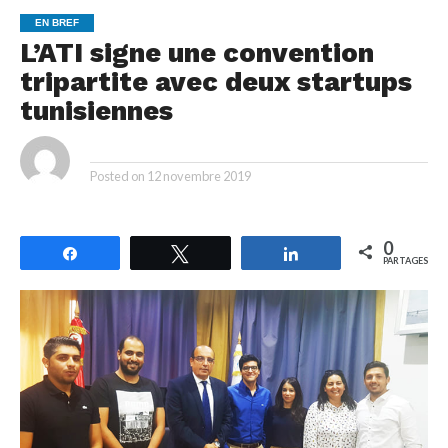
EN BREF
L’ATI signe une convention
tripartite avec deux startups
tunisiennes
By
Posted on
12 novembre 2019
0
Partagez
Tweetez
Partagez
PARTAGES