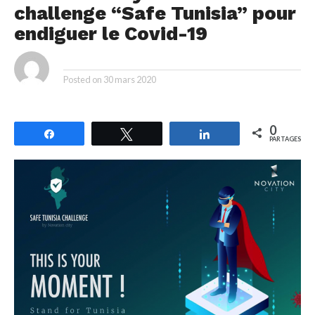
challenge “Safe Tunisia” pour
endiguer le Covid-19
By
Posted on
30 mars 2020
0
Partagez
Tweetez
Partagez
PARTAGES