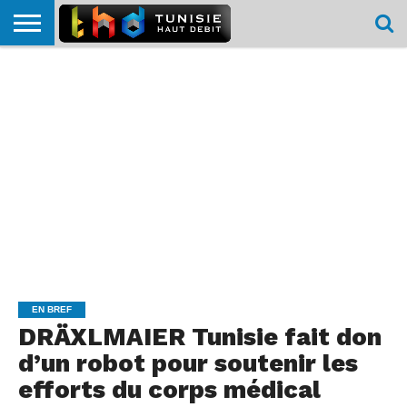
HOME
L’ACTUTHD
EN
PODCASTS
TEST
COMPARATIF
CARTE DE
CONTACT
BREF
DÉBIT
DÉBIT
COUVERTURE
MOBILE
MOBILE
EN BREF
DRÄXLMAIER Tunisie fait don
d’un robot pour soutenir les
efforts du corps médical