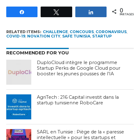
0
Partagez
Tweetez
Partagez
PARTAGES
RELATED ITEMS:
CHALLENGE
,
CONCOURS
,
CORONAVIRUS
,
COVID-19
,
NOVATION CITY
,
SAFE TUNISIA
,
STARTUP
RECOMMENDED FOR YOU
DuploCloud intègre le programme
Startup Perks de Google Cloud pour
booster les jeunes pousses de l’IA
AgriTech : 216 Capital investit dans la
startup tunisienne RoboCare
SARL en Tunisie : Piège de la « paresse
intellectuelle » pour les startups et