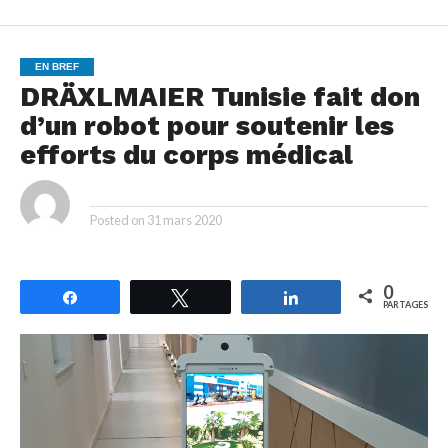
EN BREF
DRÄXLMAIER Tunisie fait don
d’un robot pour soutenir les
efforts du corps médical
By
Posted on
31 mars 2020
0
Partagez
Tweetez
Partagez
PARTAGES