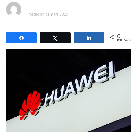
By
Posted on
31 mars 2020
0
Partagez
Tweetez
Partagez
PARTAGES