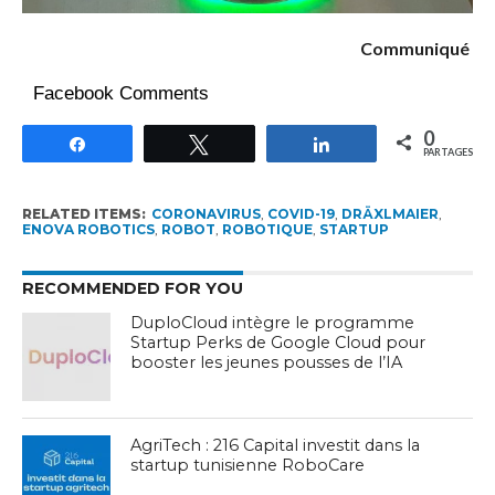
Communiqué
Facebook Comments
0
Partagez
Tweetez
Partagez
PARTAGES
RELATED ITEMS:
CORONAVIRUS
,
COVID-19
,
DRÄXLMAIER
,
ENOVA ROBOTICS
,
ROBOT
,
ROBOTIQUE
,
STARTUP
RECOMMENDED FOR YOU
DuploCloud intègre le programme
Startup Perks de Google Cloud pour
booster les jeunes pousses de l’IA
AgriTech : 216 Capital investit dans la
startup tunisienne RoboCare