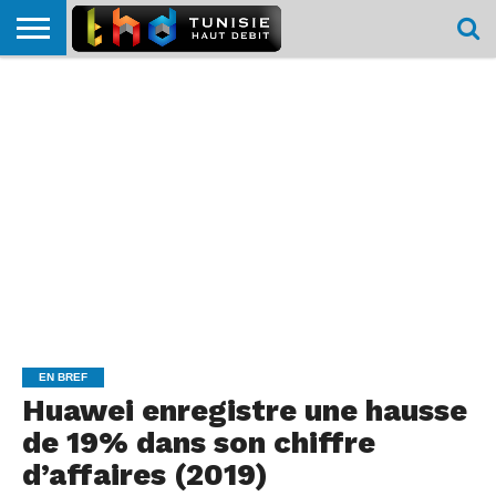
HOME
L’ACTUTHD
EN
PODCASTS
TEST
COMPARATIF
CARTE DE
CONTACT
BREF
DÉBIT
DÉBIT
COUVERTURE
MOBILE
MOBILE
EN BREF
Huawei enregistre une hausse
de 19% dans son chiffre
d’affaires (2019)