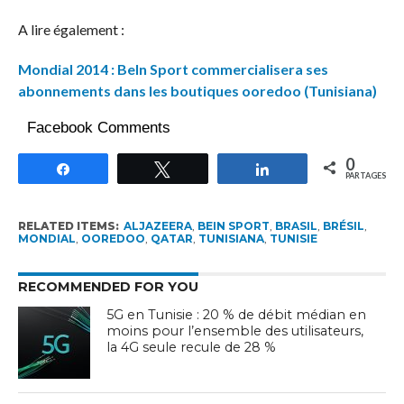
A lire également :
Mondial 2014 : BeIn Sport commercialisera ses
abonnements dans les boutiques ooredoo (Tunisiana)
Facebook Comments
0
Partagez
Tweetez
Partagez
PARTAGES
RELATED ITEMS:
ALJAZEERA
,
BEIN SPORT
,
BRASIL
,
BRÉSIL
,
MONDIAL
,
OOREDOO
,
QATAR
,
TUNISIANA
,
TUNISIE
RECOMMENDED FOR YOU
5G en Tunisie : 20 % de débit médian en
moins pour l’ensemble des utilisateurs,
la 4G seule recule de 28 %