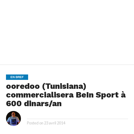
EN BREF
ooredoo (Tunisiana)
commercialisera BeIn Sport à
600 dinars/an
By
Posted on
23 avril 2014