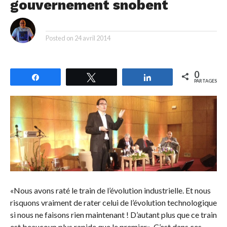
gouvernement snobent
By
Posted on
24 avril 2014
0
Partagez
Tweetez
Partagez
PARTAGES
«Nous avons raté le train de l’évolution industrielle. Et nous
risquons vraiment de rater celui de l’évolution technologique
si nous ne faisons rien maintenant ! D’autant plus que ce train
est beaucoup plus rapide que le premier». C’est dans ces