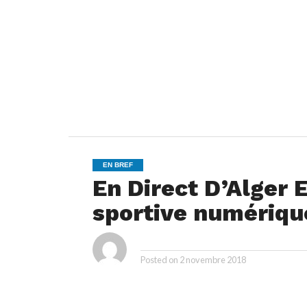
EN BREF
En Direct D’Alger 
sportive numérique
By
Posted on
2 novembre 2018