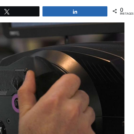
0
Tweetez
Partagez
PARTAGES