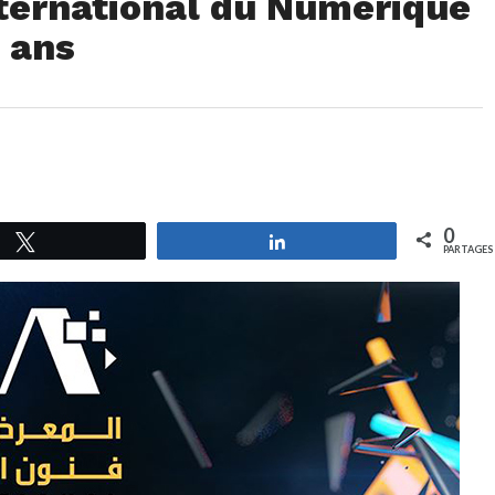
nternational du Numérique
 ans
0
Tweetez
Partagez
PARTAGES