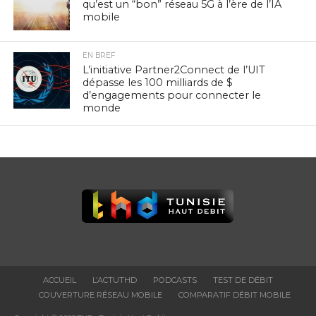
qu’est un “bon” réseau 5G à l’ère de l’IA
mobile
EN BREF
L’initiative Partner2Connect de l’UIT
dépasse les 100 milliards de $
d’engagements pour connecter le
monde
ACCUEIL
L’ACTUTHD
PODCASTS
TEST DE DÉBIT
COUVERTURE RÉSEAU MOBILE
COMPARATIF DÉBIT MOBILE