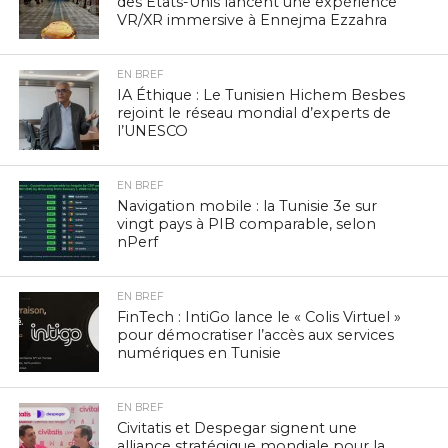
des États-Unis lancent une expérience
VR/XR immersive à Ennejma Ezzahra
EN BREF
IA Éthique : Le Tunisien Hichem Besbes
rejoint le réseau mondial d’experts de
l’UNESCO
EN BREF
Navigation mobile : la Tunisie 3e sur
vingt pays à PIB comparable, selon
nPerf
EN BREF
FinTech : IntiGo lance le « Colis Virtuel »
pour démocratiser l’accès aux services
numériques en Tunisie
EN BREF
Civitatis et Despegar signent une
alliance stratégique mondiale pour la