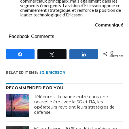
commerciaux principaux, mais également dans les
segments émergents. La vision d’Ericsson appuie ce
cheminement stratégique, et renforce la position de
leader technologique d’Ericsson.
Communiqué
Facebook Comments
0
Partagez
Tweetez
Partagez
PARTAGES
RELATED ITEMS:
5G
,
ERICSSON
RECOMMENDED FOR YOU
Télécoms : la fraude entre dans une
nouvelle ère avec la 5G et l’IA, les
opérateurs revoient leurs stratégies de
défense
5G en Tunisie : 20 % de débit médian en