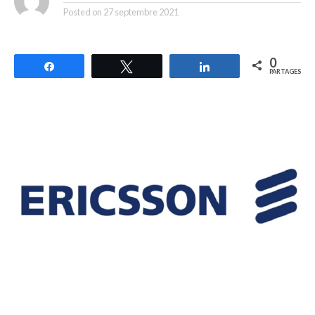
Posted on
27 septembre 2021
0
Partagez
Tweetez
Partagez
PARTAGES