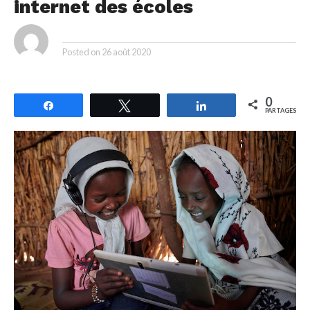
internet des écoles
By
Posted on
26 août 2020
0
Partagez
Tweetez
Partagez
PARTAGES