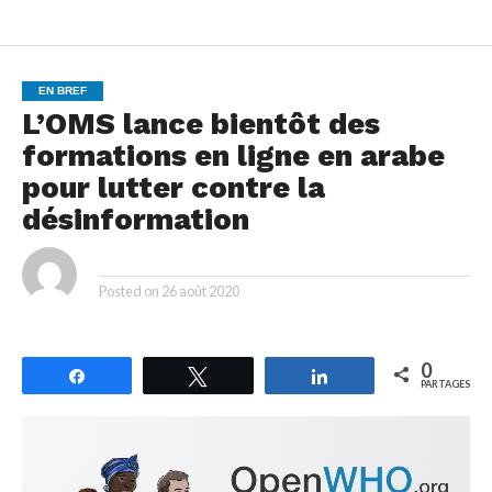
EN BREF
L’OMS lance bientôt des
formations en ligne en arabe
pour lutter contre la
désinformation
By
Posted on
26 août 2020
0
Partagez
Tweetez
Partagez
PARTAGES