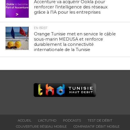
Accenture va acquérir Ookla pour
renforcer l’intelligence des réseaux
grâce à l’IA pour les entreprises
EN BREF
Orange Tunisie met en service le câble
sous-marin MEDUSA et renforce
durablement la connectivité
internationale de la Tunisie
ACCUEIL
L’ACTUTHD
PODCASTS
TEST DE DÉBIT
COUVERTURE RÉSEAU MOBILE
COMPARATIF DÉBIT MOBILE