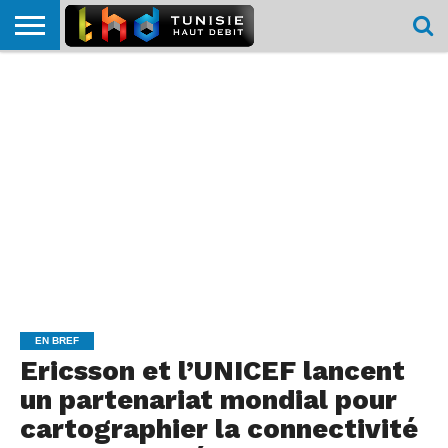
HOME
L’ACTUTHD
EN
PODCASTS
TEST
COMPARATIF
CARTE DE
CONTACT
BREF
DÉBIT
DÉBIT
COUVERTURE
MOBILE
MOBILE
EN BREF
Ericsson et l’UNICEF lancent
un partenariat mondial pour
cartographier la connectivité