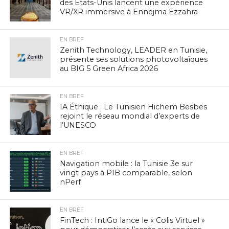
des États-Unis lancent une expérience
VR/XR immersive à Ennejma Ezzahra
EN BREF
Zenith Technology, LEADER en Tunisie,
présente ses solutions photovoltaïques
au BIG 5 Green Africa 2026
EN BREF
IA Éthique : Le Tunisien Hichem Besbes
rejoint le réseau mondial d’experts de
l’UNESCO
EN BREF
Navigation mobile : la Tunisie 3e sur
vingt pays à PIB comparable, selon
nPerf
EN BREF
FinTech : IntiGo lance le « Colis Virtuel »