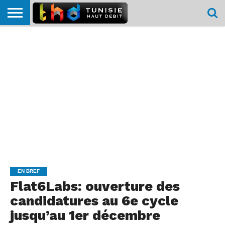
HOME
L’ACTUTHD
EN
PODCASTS
TEST
COMPARATIF
CARTE DE
CONTACT
BREF
DÉBIT
DÉBIT
COUVERTURE
MOBILE
MOBILE
EN BREF
Flat6Labs: ouverture des
candidatures au 6e cycle
jusqu’au 1er décembre