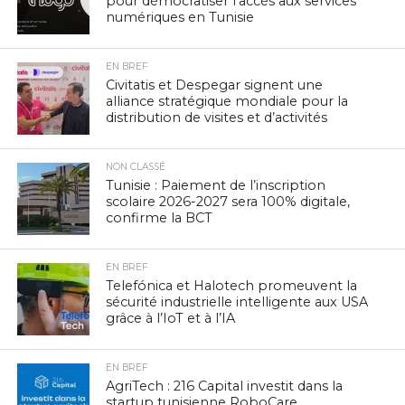
pour démocratiser l’accès aux services
numériques en Tunisie
EN BREF
Civitatis et Despegar signent une
alliance stratégique mondiale pour la
distribution de visites et d’activités
NON CLASSÉ
Tunisie : Paiement de l’inscription
scolaire 2026-2027 sera 100% digitale,
confirme la BCT
EN BREF
Telefónica et Halotech promeuvent la
sécurité industrielle intelligente aux USA
grâce à l’IoT et à l’IA
EN BREF
AgriTech : 216 Capital investit dans la
startup tunisienne RoboCare