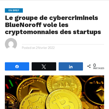
EN BREF
Le groupe de cybercriminels
BlueNoroff vole les
cryptomonnaies des startups
By
Posted on
2 février 2022
0
Partagez
Tweetez
Partagez
PARTAGES