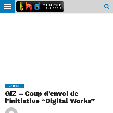
HOME
L’ACTUTHD
EN
PODCASTS
TEST
COMPARATIF
CARTE DE
CONTACT
BREF
DÉBIT
DÉBIT
COUVERTURE
MOBILE
MOBILE
EN BREF
GIZ – Coup d’envoi de
l’initiative “Digital Works”
By