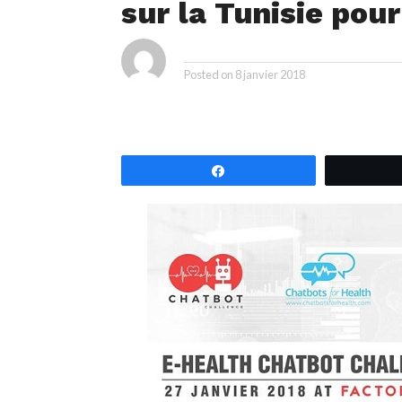
sur la Tunisie pour
ya
By
Posted on
8 janvier 2018
Partagez