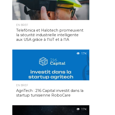
EN BREF
Telefónica et Halotech promeuvent
la sécurité industrielle intelligente
aux USA grâce à l’IoT et à l’IA
1.7K
EN BREF
AgriTech : 216 Capital investit dans la
startup tunisienne RoboCare
1.7K