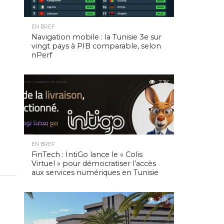
EN BREF
Navigation mobile : la Tunisie 3e sur
vingt pays à PIB comparable, selon
nPerf
2.1K
EN BREF
FinTech : IntiGo lance le « Colis
Virtuel » pour démocratiser l’accès
aux services numériques en Tunisie
2.0K