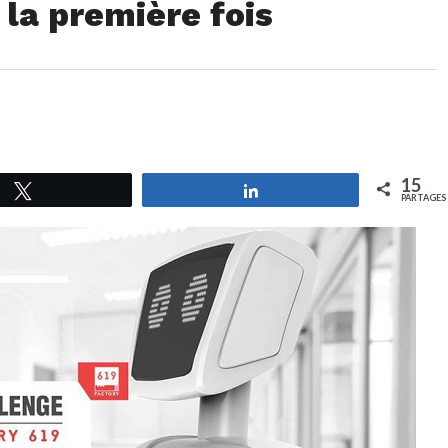
 la première fois
15
Tweetez
Partagez
PARTAGES