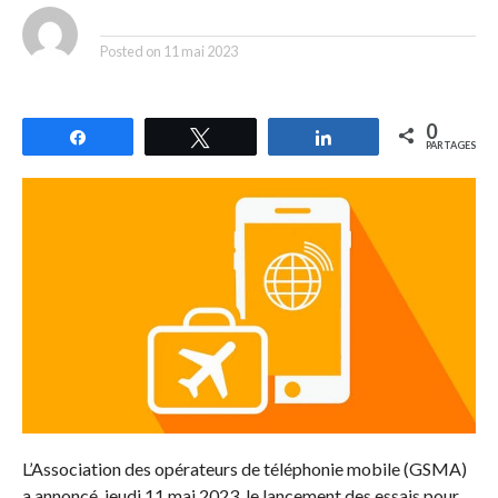
By
Posted on
11 mai 2023
0
Partagez
Tweetez
Partagez
PARTAGES
L’Association des opérateurs de téléphonie mobile (GSMA)
a annoncé, jeudi 11 mai 2023, le lancement des essais pour