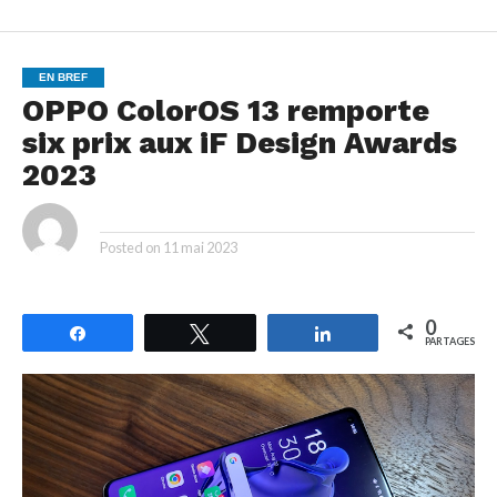
EN BREF
OPPO ColorOS 13 remporte
six prix aux iF Design Awards
2023
By
Posted on
11 mai 2023
0
Partagez
Tweetez
Partagez
PARTAGES