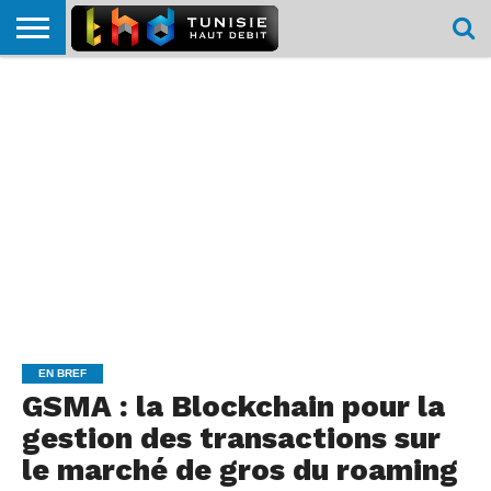
HOME
L’ACTUTHD
EN
PODCASTS
TEST
COMPARATIF
CARTE DE
CONTACT
BREF
DÉBIT
DÉBIT
COUVERTURE
MOBILE
MOBILE
EN BREF
GSMA : la Blockchain pour la
gestion des transactions sur
le marché de gros du roaming