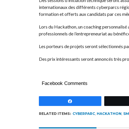
Des sessions d’initiation technique seront assu
internationaux des différents cyberparcs régio
formation et offerts aux candidats par ces mê
Lors du Hackathon, un coaching personnalisé ai
professionnels de l’entrepreneuriat au bénéfic
Les porteurs de projets seront sélectionnés pa
Des prix intéressants seront annoncés très pr
Facebook Comments
Partagez
RELATED ITEMS:
CYBERPARC
,
HACKATHON
,
SM