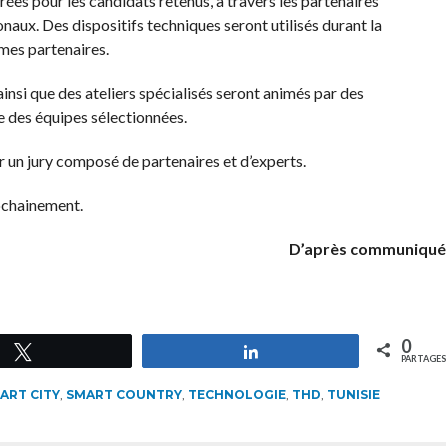
rées pour les candidats retenus, à travers les partenaires
naux. Des dispositifs techniques seront utilisés durant la
mes partenaires.
nsi que des ateliers spécialisés seront animés par des
e des équipes sélectionnées.
r un jury composé de partenaires et d’experts.
ochainement.
D’après communiqué
0
Tweetez
Partagez
PARTAGES
ART CITY
,
SMART COUNTRY
,
TECHNOLOGIE
,
THD
,
TUNISIE