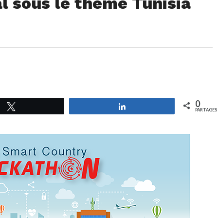
l sous le thème Tunisia
0
Tweetez
Partagez
PARTAGES