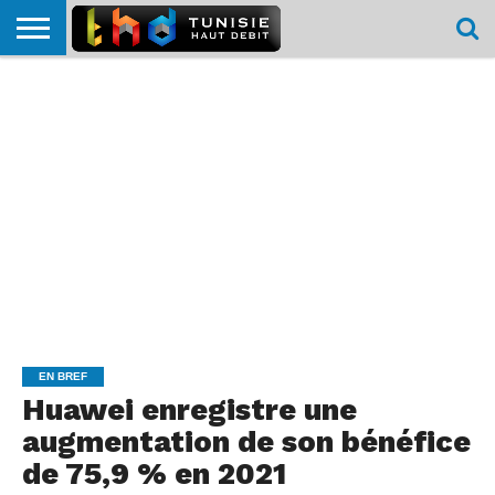
HOME
L’ACTUTHD
EN
PODCASTS
TEST
COMPARATIF
CARTE DE
CONTACT
BREF
DÉBIT
DÉBIT
COUVERTURE
MOBILE
MOBILE
EN BREF
Huawei enregistre une
augmentation de son bénéfice
de 75,9 % en 2021