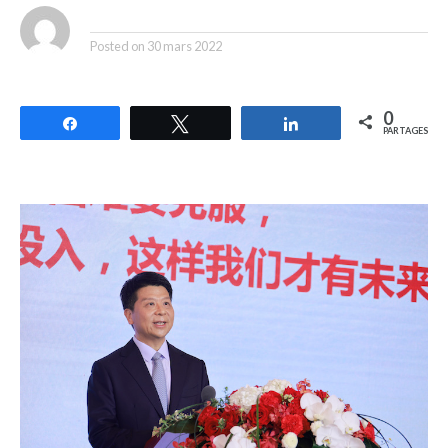
By
Posted on
30 mars 2022
0
Partagez
Tweetez
Partagez
PARTAGES