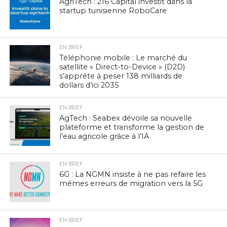
AgriTech : 216 Capital investit dans la
startup tunisienne RoboCare
EN BREF
Téléphonie mobile : Le marché du
satellite « Direct-to-Device » (D2D)
s’apprête à peser 138 milliards de
dollars d’ici 2035
EN BREF
AgTech : Seabex dévoile sa nouvelle
plateforme et transforme la gestion de
l’eau agricole grâce à l’IA
EN BREF
6G : La NGMN insiste à ne pas refaire les
mêmes erreurs de migration vers la 5G
EN BREF