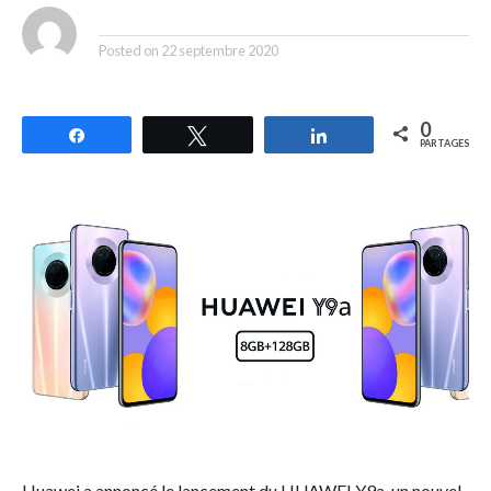
By
Posted on
22 septembre 2020
0
Partagez
Tweetez
Partagez
PARTAGES
Huawei a annoncé le lancement du HUAWEI Y9a, un nouvel