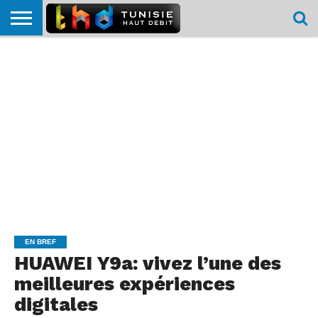
HOME
L’ACTUTHD
EN
PODCASTS
TEST
COMPARATIF
CARTE DE
CONTACT
BREF
DÉBIT
DÉBIT
COUVERTURE
MOBILE
MOBILE
EN BREF
HUAWEI Y9a: vivez l’une des
meilleures expériences
digitales