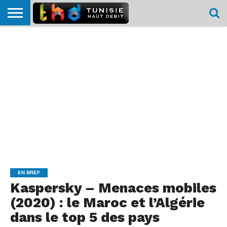
HOME
L’ACTUTHD
EN
PODCASTS
TEST
COMPARATIF
CARTE DE
CONTACT
BREF
DÉBIT
DÉBIT
COUVERTURE
MOBILE
MOBILE
EN BREF
Kaspersky – Menaces mobiles
(2020) : le Maroc et l’Algérie
dans le top 5 des pays