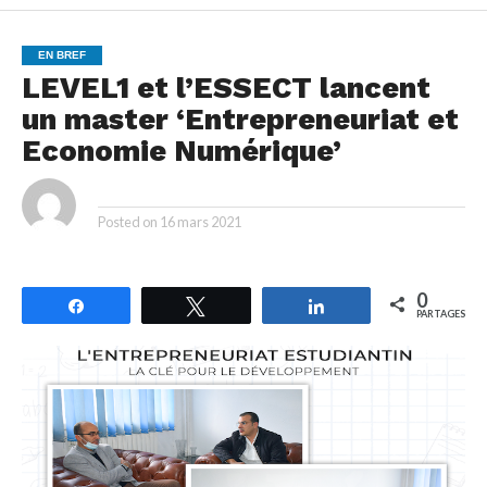
EN BREF
LEVEL1 et l’ESSECT lancent
un master ‘Entrepreneuriat et
Economie Numérique’
By
Posted on
16 mars 2021
0
Partagez
Tweetez
Partagez
PARTAGES