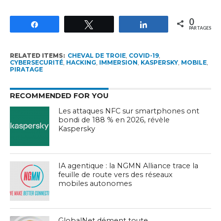
0
Partagez
Tweetez
Partagez
PARTAGES
RELATED ITEMS:
CHEVAL DE TROIE
,
COVID-19
,
CYBERSECURITÉ
,
HACKING
,
IMMERSION
,
KASPERSKY
,
MOBILE
,
PIRATAGE
RECOMMENDED FOR YOU
Les attaques NFC sur smartphones ont
bondi de 188 % en 2026, révèle
Kaspersky
IA agentique : la NGMN Alliance trace la
feuille de route vers des réseaux
mobiles autonomes
GlobalNet dément toute