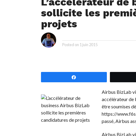
L’accélérateur de 
sollicite les prem
projets
i
By
Posted on
1 juin 2015
Partagez
Airbus BizLab vi
accélérateur de 
être soumises dès
https://www.f6s.
passé, Airbus ass
Airbus BizLab vi