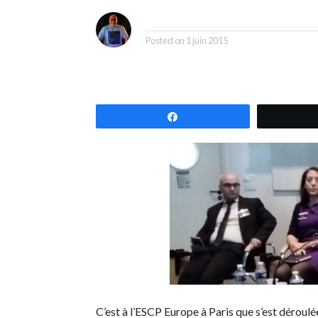
i
By
Posted on
1 juin 2015
Partagez
C’est à l’ESCP Europe à Paris que s’est déroul