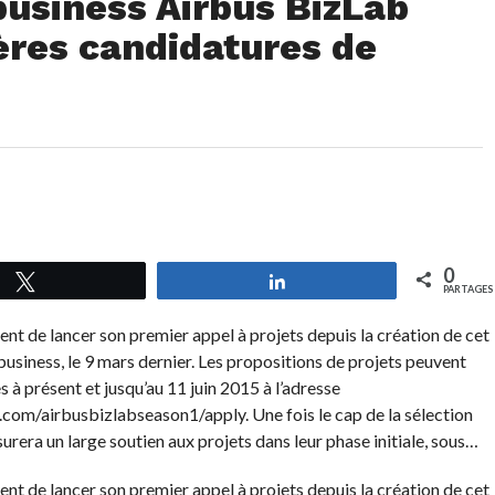
business Airbus BizLab
ières candidatures de
0
Tweetez
Partagez
PARTAGES
ent de lancer son premier appel à projets depuis la création de cet
business, le 9 mars dernier. Les propositions de projets peuvent
 à présent et jusqu’au 11 juin 2015 à l’adresse
com/airbusbizlabseason1/apply. Une fois le cap de la sélection
urera un large soutien aux projets dans leur phase initiale, sous…
ent de lancer son premier appel à projets depuis la création de cet