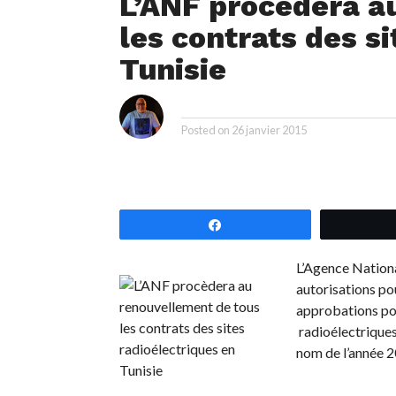
L’ANF procèdera a
les contrats des s
Tunisie
i
By
Posted on
26 janvier 2015
Partagez
L’Agence Nationa
autorisations pou
approbations pou
radioélectriques
nom de l’année 2