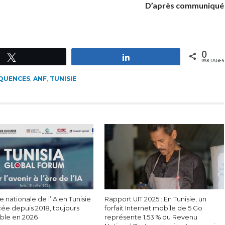
D’après communiqué
0
Tweetez
Partagez
PARTAGES
ÉQUENCES
,
ANF
,
TUNISIE
e nationale de l’IA en Tunisie
Rapport UIT 2025 : En Tunisie, un
cée depuis 2018, toujours
forfait Internet mobile de 5 Go
able en 2026
représente 1,53 % du Revenu