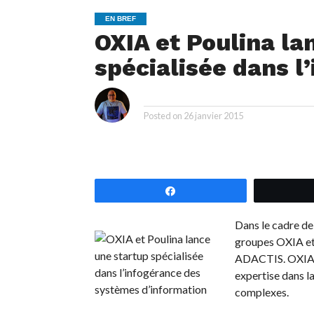
EN BREF
OXIA et Poulina la
spécialisée dans l
i
By
Posted on
26 janvier 2015
Partagez
Dans le cadre de 
groupes OXIA et 
ADACTIS. OXIA en
expertise dans la
complexes.