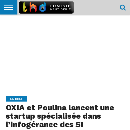
HOME
L’ACTUTHD
EN
PODCASTS
TEST
COMPARATIF
CARTE DE
CONTACT
BREF
DÉBIT
DÉBIT
COUVERTURE
MOBILE
MOBILE
EN BREF
OXIA et Poulina lancent une
startup spécialisée dans
l’infogérance des SI