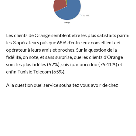
Les clients de Orange semblent être les plus satisfaits parmi
les 3 opérateurs puisque 68% d’entre eux conseillent cet
opérateur à leurs amis et proches. Sur la question de la
fidélité, on note, et sans surprise, que les clients d’Orange
sont les plus fidèles (92%), suivi par ooredoo (79.41%) et
enfin Tunisie Telecom (65%).
A la question quel service souhaitez vous avoir de chez
votre opérateur et qui n’est pas proposé dans son catalogue,
on trouve en première position le numéro masqué, puis la
non-limitation du quota 3G et enfin une connexion 3G
stable.
A noter que ce sondage est le fruit d’une collaboration entre
THD.tn et la société Disycs grâce à leur outil de sondage en