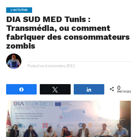
L'ACTUTHD
DIA SUD MED Tunis :
Transmédia, ou comment
fabriquer des consommateurs
zombis
By
Posted on
6 novembre 2013
0
Partagez
Tweetez
Partagez
PARTAGES