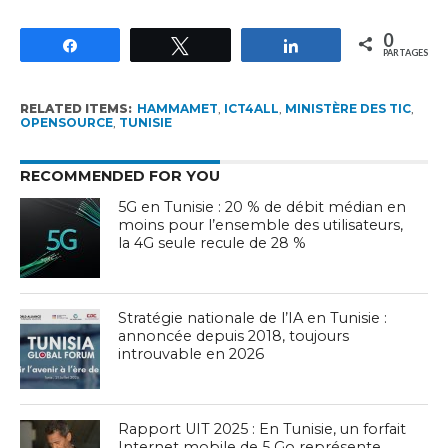
0
Partagez
Tweetez
Partagez
PARTAGES
RELATED ITEMS:
HAMMAMET
,
ICT4ALL
,
MINISTÈRE DES TIC
,
OPENSOURCE
,
TUNISIE
RECOMMENDED FOR YOU
5G en Tunisie : 20 % de débit médian en
moins pour l’ensemble des utilisateurs,
la 4G seule recule de 28 %
Stratégie nationale de l’IA en Tunisie :
annoncée depuis 2018, toujours
introuvable en 2026
Rapport UIT 2025 : En Tunisie, un forfait
Internet mobile de 5 Go représente