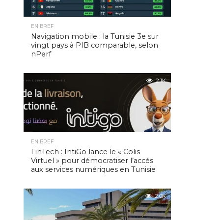
EN BREF
Navigation mobile : la Tunisie 3e sur
vingt pays à PIB comparable, selon
nPerf
2.1K
EN BREF
FinTech : IntiGo lance le « Colis
Virtuel » pour démocratiser l’accès
aux services numériques en Tunisie
2.0K