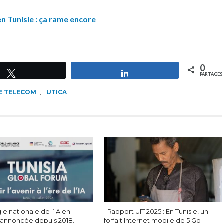
n Tunisie : ça rame encore
0
Tweetez
Partagez
PARTAGES
IE TELECOM
,
UTICA
ie nationale de l’IA en
Rapport UIT 2025 : En Tunisie, un
: annoncée depuis 2018,
forfait Internet mobile de 5 Go