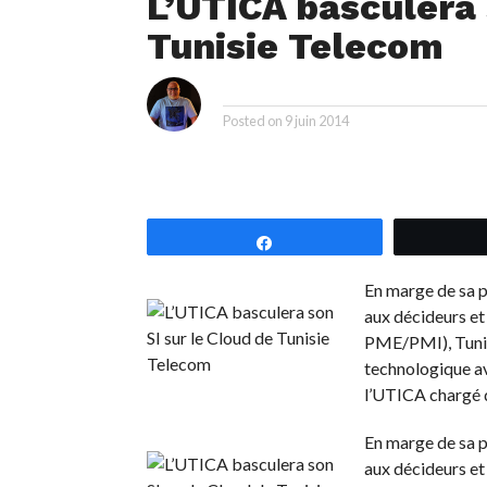
L’UTICA basculera 
Tunisie Telecom
ti
By
Posted on
9 juin 2014
Partagez
En marge de sa 
aux décideurs et
PME/PMI), Tunisi
technologique av
l’UTICA chargé d
En marge de sa 
aux décideurs et