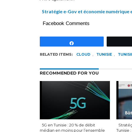
Stratégie e-Gov et économie numérique e
Facebook Comments
Partagez
RELATED ITEMS:
CLOUD
,
TUNISIE
,
TUNIS
RECOMMENDED FOR YOU
5G en Tunisie : 20 % de débit
Stratég
médian en moins pour l’ensemble
Tunisie 