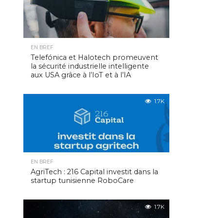
EN BREF
Telefónica et Halotech promeuvent
la sécurité industrielle intelligente
aux USA grâce à l’IoT et à l’IA
1.7K
EN BREF
AgriTech : 216 Capital investit dans la
startup tunisienne RoboCare
1.7K