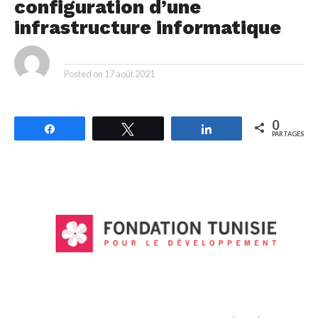
configuration d’une
infrastructure informatique
By
Posted on
17 août 2021
0
Partagez
Tweetez
Partagez
PARTAGES