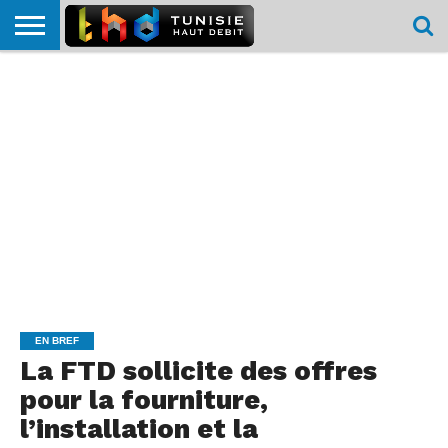
HOME
L’ACTUTHD
EN
PODCASTS
TEST
COMPARATIF
CARTE DE
CONTACT
BREF
DÉBIT
DÉBIT
COUVERTURE
MOBILE
MOBILE
EN BREF
La FTD sollicite des offres
pour la fourniture,
l’installation et la