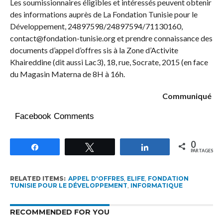
Les soumissionnaires éligibles et intéressés peuvent obtenir
des informations auprès de La Fondation Tunisie pour le
Développement, 24897598/24897594/71130160,
contact@fondation-tunisie.org et prendre connaissance des
documents d’appel d’offres sis à la Zone d’Activite
Khaireddine (dit aussi Lac3), 18, rue, Socrate, 2015 (en face
du Magasin Materna de 8H à 16h.
Communiqué
Facebook Comments
0
Partagez
Tweetez
Partagez
PARTAGES
RELATED ITEMS:
APPEL D'OFFRES
,
ELIFE
,
FONDATION
TUNISIE POUR LE DÉVELOPPEMENT
,
INFORMATIQUE
RECOMMENDED FOR YOU