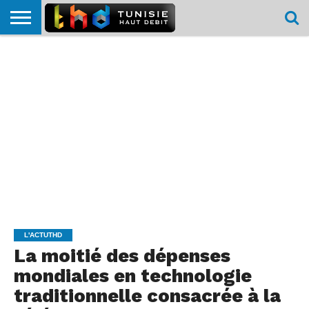
HOME
L’ACTUTHD
EN
PODCASTS
TEST
COMPARATIF
CARTE DE
CONTACT
BREF
DÉBIT
DÉBIT
COUVERTURE
MOBILE
MOBILE
L'ACTUTHD
La moitié des dépenses
mondiales en technologie
traditionnelle consacrée à la