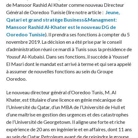
de Mansoor Rashid Al Khater comme nouveau Directeur
Général de Ooredoo Tunisie (lire notre article :
Jeune,
Qatari et grand stratège Business&Managment:
Mansoor Rashid Al-Khater est le nouveau DG de
Ooredoo Tunisie
). Il prendra ses fonctions à compter du 5
novembre 2019. La décision en a été prise par le conseil
d’administration réuni ce mardi à Tunis sous la présidence de
Yousuf Al-Kubaisi. Dans ses fonctions, il succède à Youssef
El Masri dont le mandat est arrivé à terme et qui sera appelé
à assumer de nouvelles fonctions au sein du Groupe
Ooredoo.
Le nouveau directeur général d’Ooredoo Tunis, M. Al
Khater, est titulaire d’une licence en génie mécanique de
l’Université du Qatar, d’un MBA de l’Université de Hull et
d’une maîtrise en gestion des urgences et des catastrophes
de l’Université de Georgetown. Il aligne une forte et riche
expérience de 20 ans en ingénierie et en affaires, dont 11 ans
au sein de Qatar Petroleum avant de de rejoindre le groupe