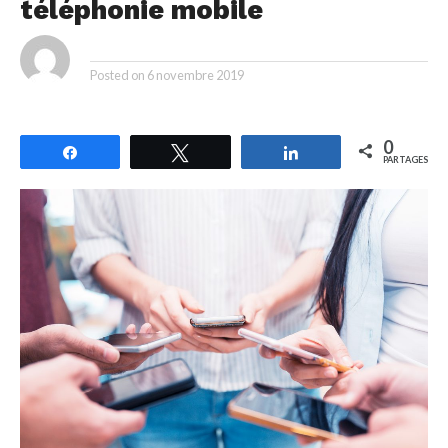
téléphonie mobile
By
Posted on
6 novembre 2019
0
Partagez
Tweetez
Partagez
PARTAGES