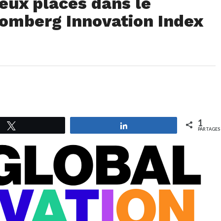
eux places dans le
omberg Innovation Index
1
Tweetez
Partagez
PARTAGES