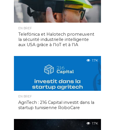
EN BREF
Telefónica et Halotech promeuvent
la sécurité industrielle intelligente
aux USA grâce à l’IoT et à l’IA
1.7K
EN BREF
AgriTech : 216 Capital investit dans la
startup tunisienne RoboCare
1.7K