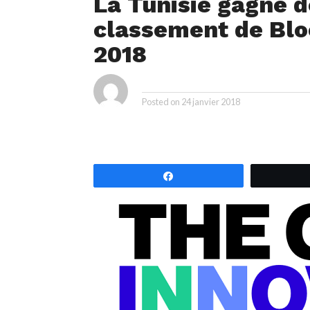
La Tunisie gagne d
classement de Blo
2018
ya
By
Posted on
24 janvier 2018
Partagez