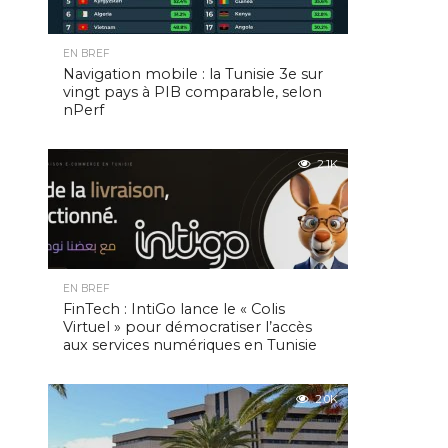
EN BREF
Navigation mobile : la Tunisie 3e sur
vingt pays à PIB comparable, selon
nPerf
2.1K
EN BREF
FinTech : IntiGo lance le « Colis
Virtuel » pour démocratiser l’accès
aux services numériques en Tunisie
2.0K