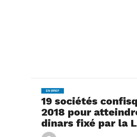
EN BREF
19 sociétés confis
2018 pour atteindr
dinars fixé par la 
ya
By