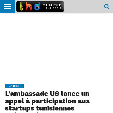
HOME
L’ACTUTHD
EN
PODCASTS
TEST
COMPARATIF
CARTE DE
CONTACT
BREF
DÉBIT
DÉBIT
COUVERTURE
MOBILE
MOBILE
EN BREF
L’ambassade US lance un
appel à participation aux
startups tunisiennes