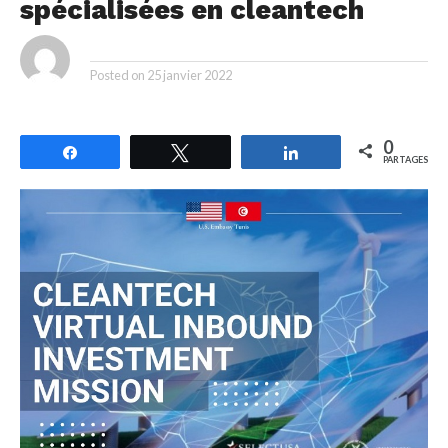
spécialisées en cleantech
By
Posted on
25 janvier 2022
0
Partagez
Tweetez
Partagez
PARTAGES