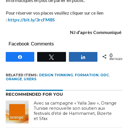
informatiques en plus de parler en public.
Pour réserver vos places veuillez cliquer sur ce lien
:
https://bit.ly/3rcFM8S
NJ d’après Communiqué
Facebook Comments
0
Partagez
Tweetez
Partagez
PARTAGES
RELATED ITEMS:
DESIGN THINKING
,
FORMATION
,
ODC
,
ORANGE
,
UXERS
RECOMMENDED FOR YOU
Avec sa campagne « Yalla Jaw », Orange
Tunisie renouvelle son soutien aux
festivals d’été de Hammamet, Bizerte
et Sfax