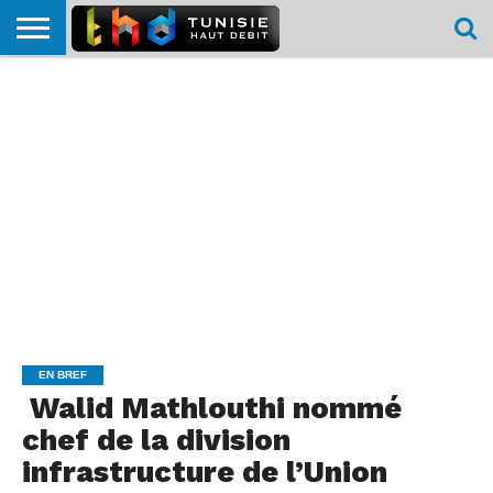
HOME
L’ACTUTHD
EN
PODCASTS
TEST
COMPARATIF
CARTE DE
CONTACT
BREF
DÉBIT
DÉBIT
COUVERTURE
MOBILE
MOBILE
EN BREF
Walid Mathlouthi nommé
chef de la division
infrastructure de l’Union