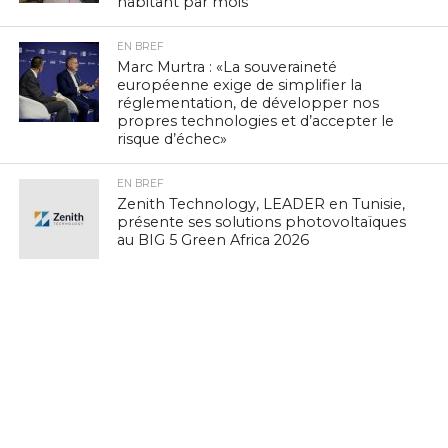
habitant par mois
EN BREF
Marc Murtra : «La souveraineté
européenne exige de simplifier la
réglementation, de développer nos
propres technologies et d’accepter le
risque d’échec»
EN BREF
Zenith Technology, LEADER en Tunisie,
présente ses solutions photovoltaïques
au BIG 5 Green Africa 2026
EN BREF
Culture Tech : Le CMAM et l’Ambassade
des États-Unis lancent une expérience
VR/XR immersive à Ennejma Ezzahra
EN BREF
IA Éthique : Le Tunisien Hichem Besbes
rejoint le réseau mondial d’experts de