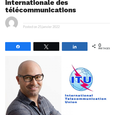
internationale des
télécommunications
By
Posted on
25 janvier 2022
0
Partagez
Tweetez
Partagez
PARTAGES