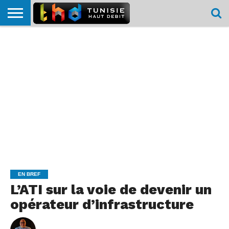
HOME
L’ACTUTHD
EN
PODCASTS
TEST
COMPARATIF
CARTE DE
CONTACT
BREF
DÉBIT
DÉBIT
COUVERTURE
MOBILE
MOBILE
EN BREF
L’ATI sur la voie de devenir un
opérateur d’infrastructure
By