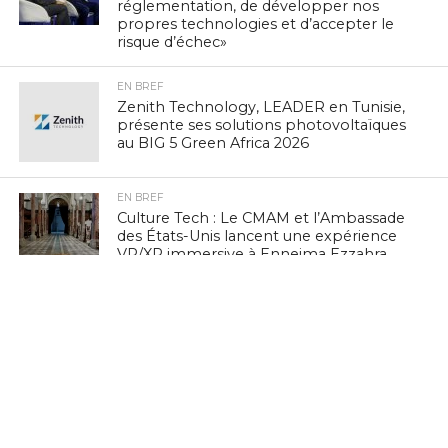
réglementation, de développer nos
propres technologies et d’accepter le
risque d’échec»
EN BREF
Zenith Technology, LEADER en Tunisie,
présente ses solutions photovoltaïques
au BIG 5 Green Africa 2026
EN BREF
Culture Tech : Le CMAM et l’Ambassade
des États-Unis lancent une expérience
VR/XR immersive à Ennejma Ezzahra
EN BREF
IA Éthique : Le Tunisien Hichem Besbes
rejoint le réseau mondial d’experts de
l’UNESCO
EN BREF
Navigation mobile : la Tunisie 3e sur