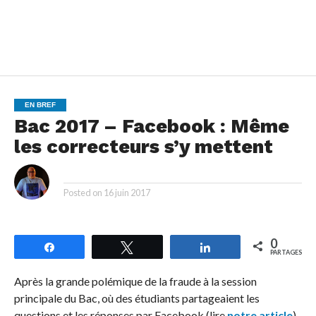
EN BREF
Bac 2017 – Facebook : Même
les correcteurs s’y mettent
By
Posted on
16 juin 2017
0
Partagez
Tweetez
Partagez
PARTAGES
Après la grande polémique de la fraude à la session
principale du Bac, où des étudiants partageaient les
questions et les réponses par Facebook (lire
notre article
),