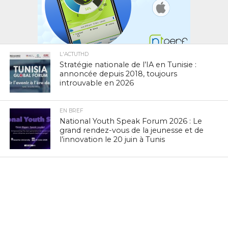
L'ACTUTHD
Stratégie nationale de l’IA en Tunisie :
annoncée depuis 2018, toujours
introuvable en 2026
EN BREF
National Youth Speak Forum 2026 : Le
grand rendez-vous de la jeunesse et de
l’innovation le 20 juin à Tunis
L'ACTUTHD
Rapport UIT 2025 : En Tunisie, un forfait
Internet mobile de 5 Go représente
1,53 % du Revenu National Brut par
habitant par mois
EN BREF