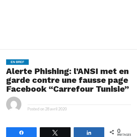
EN BREF
Alerte Phishing: l’ANSI met en
garde contre une fausse page
Facebook “Carrefour Tunisie”
By
Posted on
28 avril 2020
0
Partagez
Tweetez
Partagez
PARTAGES