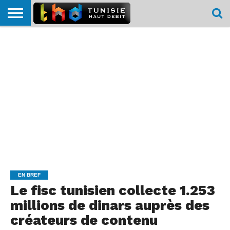
HOME
L’ACTUTHD
EN
PODCASTS
TEST
COMPARATIF
CARTE DE
CONTACT
BREF
DÉBIT
DÉBIT
COUVERTURE
MOBILE
MOBILE
EN BREF
Le fisc tunisien collecte 1.253
millions de dinars auprès des
créateurs de contenu