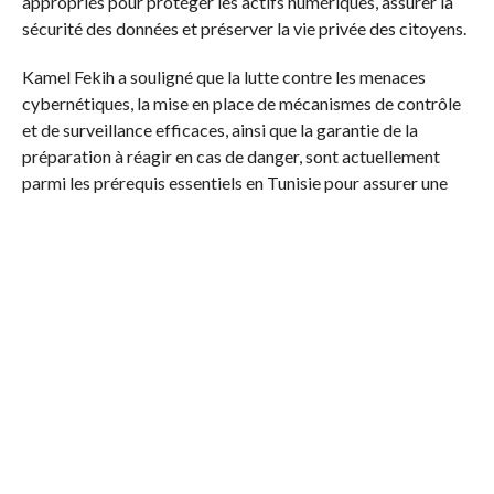
appropriés pour protéger les actifs numériques, assurer la
sécurité des données et préserver la vie privée des citoyens.
Kamel Fekih a souligné que la lutte contre les menaces
cybernétiques, la mise en place de mécanismes de contrôle
et de surveillance efficaces, ainsi que la garantie de la
préparation à réagir en cas de danger, sont actuellement
parmi les prérequis essentiels en Tunisie pour assurer une
protection adéquate des ressources stratégiques de l’État
et des données personnelles des citoyens. Cela s’inscrit dans
le cadre d’une sécurité nationale globale incluant des
aspects sécuritaires, économiques, sociaux et
technologiques. Il a mis en avant l’importance d’une
stratégie nationale intégrée dans le domaine numérique, qui
allie proactivité et prévention pour faire face aux menaces
dans le cyberespace, tout en assurant la sécurité des
infrastructures, des systèmes et des données, et en
promouvant une culture numérique citoyenne grâce à une
sensibilisation constante et une vigilance stratégique dans