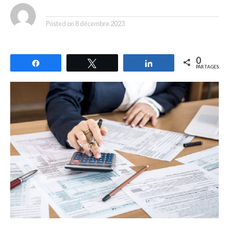
By
Posted on
8 décembre 2023
0
Partagez
Tweetez
Partagez
PARTAGES