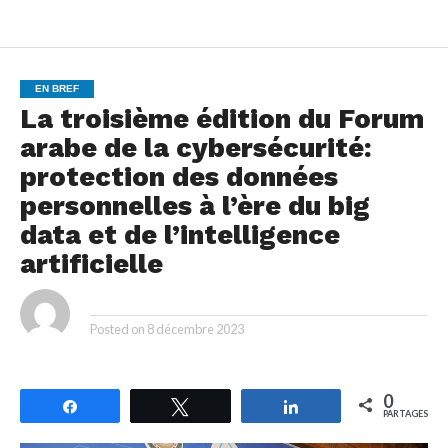
EN BREF
La troisième édition du Forum
arabe de la cybersécurité:
protection des données
personnelles à l’ère du big
data et de l’intelligence
artificielle
By
Posted on
8 décembre 2023
0
Partagez
Tweetez
Partagez
PARTAGES