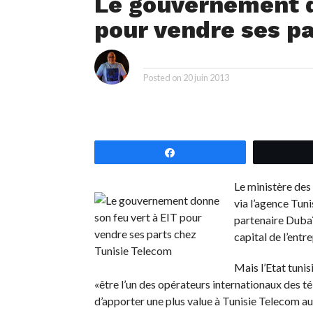
Le gouvernement d
pour vendre ses p
i
By
Posted on
20 juin 2013
Partagez
Le ministère des
via l’agence Tun
partenaire Dubaï
capital de l’entre
Mais l’Etat tunis
«être l’un des opérateurs internationaux des 
d’apporter une plus value à Tunisie Telecom au 