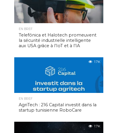
EN BREF
Telefónica et Halotech promeuvent
la sécurité industrielle intelligente
aux USA grâce à l’IoT et à l’IA
1.7K
EN BREF
AgriTech : 216 Capital investit dans la
startup tunisienne RoboCare
1.7K