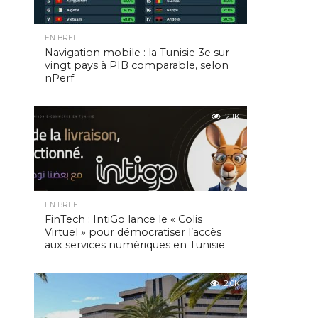
EN BREF
Navigation mobile : la Tunisie 3e sur
vingt pays à PIB comparable, selon
nPerf
2.1K
EN BREF
FinTech : IntiGo lance le « Colis
Virtuel » pour démocratiser l’accès
aux services numériques en Tunisie
2.0K