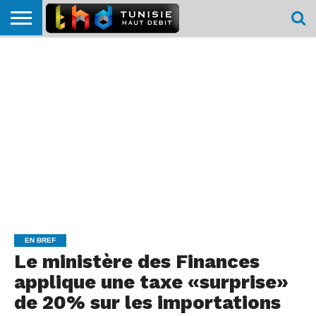
HOME
L’ACTUTHD
EN
PODCASTS
TEST
COMPARATIF
CARTE DE
CONTACT
BREF
DÉBIT
DÉBIT
COUVERTURE
MOBILE
MOBILE
EN BREF
Le ministère des Finances
applique une taxe «surprise»
de 20% sur les importations