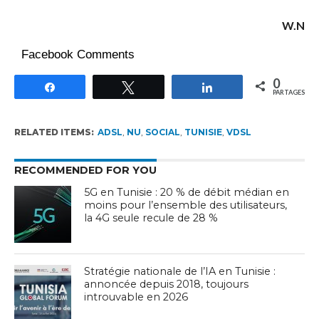
W.N
Facebook Comments
0
Partagez
Tweetez
Partagez
PARTAGES
RELATED ITEMS:
ADSL
,
NU
,
SOCIAL
,
TUNISIE
,
VDSL
RECOMMENDED FOR YOU
5G en Tunisie : 20 % de débit médian en
moins pour l’ensemble des utilisateurs,
la 4G seule recule de 28 %
Stratégie nationale de l’IA en Tunisie :
annoncée depuis 2018, toujours
introuvable en 2026