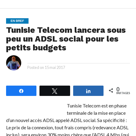
EN BREF
Tunisie Telecom lancera sous
peu un ADSL social pour les
petits budgets
By
Posted on
15 mai 2017
0
Partagez
Tweetez
Partagez
PARTAGES
Tunisie Telecom est en phase
terminale de la mise en place
d’un nouvel accès ADSL appelé ADSL social. Sa spécificité :
Le prix de la connexion, tout frais compris (redevance ADSL
inclus), sera environ 30% moins chère que l’ADSL 4 Mbs (qui