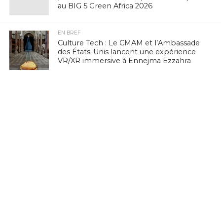
au BIG 5 Green Africa 2026
EN BREF
Culture Tech : Le CMAM et l’Ambassade
des États-Unis lancent une expérience
VR/XR immersive à Ennejma Ezzahra
EN BREF
Navigation mobile : la Tunisie 3e sur
vingt pays à PIB comparable, selon
nPerf
EN BREF
FinTech : IntiGo lance le « Colis Virtuel »
pour démocratiser l’accès aux services
numériques en Tunisie
NON CLASSÉ
Tunisie : Paiement de l’inscription
scolaire 2026-2027 sera 100% digitale,