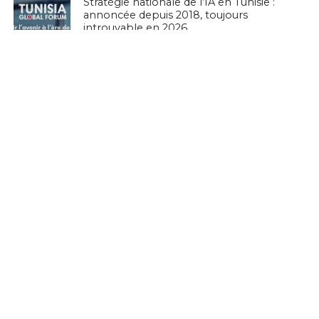
Stratégie nationale de l’IA en Tunisie :
annoncée depuis 2018, toujours
introuvable en 2026
EN BREF
National Youth Speak Forum 2026 : Le
grand rendez-vous de la jeunesse et de
l’innovation le 20 juin à Tunis
L'ACTUTHD
Rapport UIT 2025 : En Tunisie, un forfait
Internet mobile de 5 Go représente
1,53 % du Revenu National Brut par
habitant par mois
EN BREF
Marc Murtra : «La souveraineté
européenne exige de simplifier la
réglementation, de développer nos
propres technologies et d’accepter le
risque d’échec»