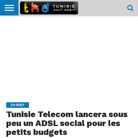
HOME
L’ACTUTHD
EN
PODCASTS
TEST
COMPARATIF
CARTE DE
CONTACT
BREF
DÉBIT
DÉBIT
COUVERTURE
MOBILE
MOBILE
EN BREF
Tunisie Telecom lancera sous
peu un ADSL social pour les
petits budgets