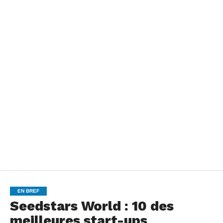
EN BREF
Seedstars World : 10 des
meilleures start-ups