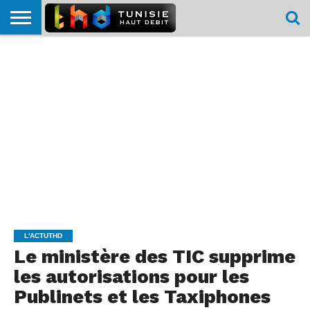
HOME
L’ACTUTHD
EN
PODCASTS
TEST
COMPARATIF
CARTE DE
CONTACT
BREF
DÉBIT
DÉBIT
COUVERTURE
MOBILE
MOBILE
L'ACTUTHD
Le ministère des TIC supprime
les autorisations pour les
Publinets et les Taxiphones