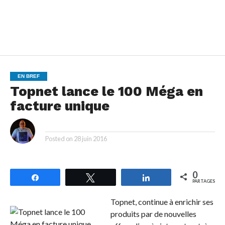
EN BREF
Topnet lance le 100 Méga en
facture unique
By
Posted on
28 juin 2016
0
Partagez
Tweetez
Partagez
PARTAGES
Topnet, continue à enrichir ses
produits par de nouvelles