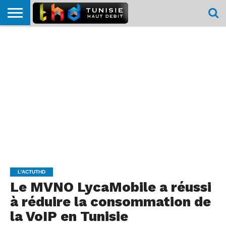
HOME
L’ACTUTHD
EN
PODCASTS
TEST
COMPARATIF
CARTE DE
CONTACT
BREF
DÉBIT
DÉBIT
COUVERTURE
MOBILE
MOBILE
L'ACTUTHD
Le MVNO LycaMobile a réussi
à réduire la consommation de
la VoIP en Tunisie